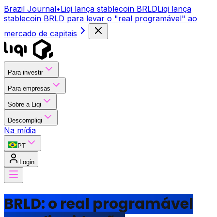
Brazil Journal
•
Liqi lança stablecoin BRLD
Liqi lança
stablecoin BRLD para levar o "real programável" ao
mercado de capitais
Para investir
Para empresas
Sobre a Liqi
Descompliqi
Na mídia
PT
Login
BRLD: o real programável