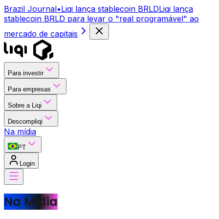
Brazil Journal
•
Liqi lança stablecoin BRLD
Liqi lança
stablecoin BRLD para levar o "real programável" ao
mercado de capitais
Para investir
Para empresas
Sobre a Liqi
Descompliqi
Na mídia
PT
Login
Na Mídia