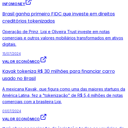
INFOMONEY
Brasil ganha primeiro FIDC que investe em direitos
creditórios tokenizados
Operação de Prinz, Liqi e Oliveira Trust investe em notas
comerciais e outros valores mobiliários transformados em ativos
digitais.
15/07/2024
VALOR ECONÔMICO
Kavak tokeniza R$ 30 milhões para financiar carro
usado no Brasil
A mexicana Kavak, que figura como uma das maiores startups da
América Latina, fez a "tokenização" de R$ 5,4 milhões de notas
comerciais com a brasileira Liqi.
01/07/2024
VALOR ECONÔMICO