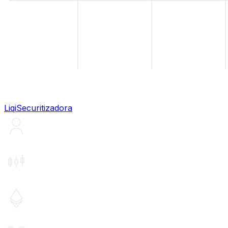
Liqi
Securitizadora
Liqi
Distribuição