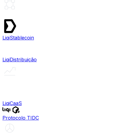
Liqi
Stablecoin
Liqi
CaaS