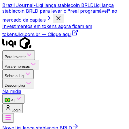
Brazil Journal
•
Liqi lança stablecoin BRLD
Liqi lança
stablecoin BRLD para levar o "real programável" ao
mercado de capitais
Investimentos em tokens agora ficam em
tokens.liqi.com.br
— Clique aqui
Para investir
Para empresas
Sobre a Liqi
Descompliqi
Na mídia
PT
Login
Novo
Liqi lança stablecoin BRLD