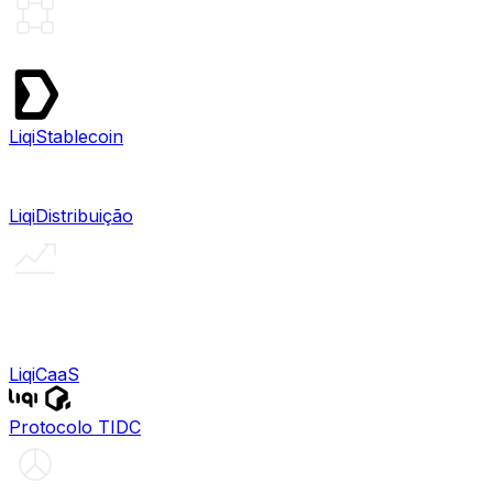
Liqi
Stablecoin
Liqi
Distribuição
Liqi
Securitizadora
Liqi
CaaS