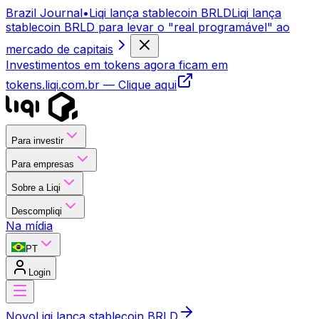
Brazil Journal
•
Liqi lança stablecoin BRLD
Liqi lança
stablecoin BRLD para levar o "real programável" ao
mercado de capitais
Investimentos em tokens agora ficam em
tokens.liqi.com.br
— Clique aqui
Para investir
Para empresas
Sobre a Liqi
Descompliqi
Na mídia
PT
Login
Novo
Liqi lança stablecoin BRLD